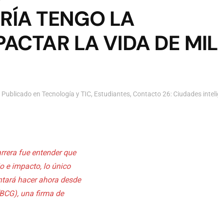
ERÍA TENGO LA
PACTAR LA VIDA DE MI
. Publicado en
Tecnología y TIC
,
Estudiantes
,
Contacto 26: Ciudades intel
rrera fue entender que
o e impacto, lo único
entará hacer ahora desde
BCG), una firma de