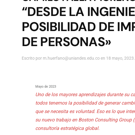
“DESDE LA INGENI
POSIBILIDAD DE IM
DE PERSONAS»
Escrito por
m.huerfano@uniandes.edu.co
en
18 mayo, 2023
Mayo de 2023
Uno de los mayores aprendizajes durante su ca
todos tenemos la posibilidad de generar cambi
que se necesita es voluntad. Eso es lo que int
su nuevo trabajo en Boston Consulting Group (
consultoría estratégica global.