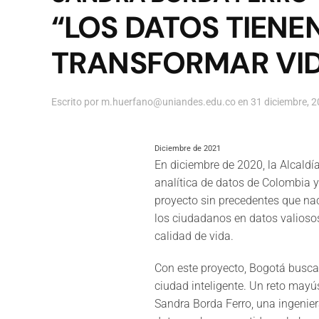
“LOS DATOS TIENE
TRANSFORMAR VI
Escrito por
m.huerfano@uniandes.edu.co
en
31 diciembre, 
Diciembre de 2021
En diciembre de 2020, la Alcaldí
analítica de datos de Colombia 
proyecto sin precedentes que nac
los ciudadanos en datos valioso
calidad de vida.
Con este proyecto, Bogotá busc
ciudad inteligente. Un reto mayú
Sandra Borda Ferro, una ingeniera