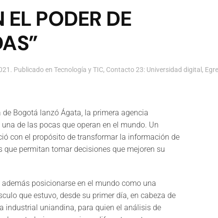
N EL PODER DE
DAS”
2021
. Publicado en
Tecnología y TIC
,
Contacto 23: Universidad digital
,
Egr
a de Bogotá lanzó Ágata, la primera agencia
y una de las pocas que operan en el mundo. Un
ió con el propósito de transformar la información de
s que permitan tomar decisiones que mejoren su
a además posicionarse en el mundo como una
sculo que estuvo, desde su primer día, en cabeza de
 industrial uniandina, para quien el análisis de