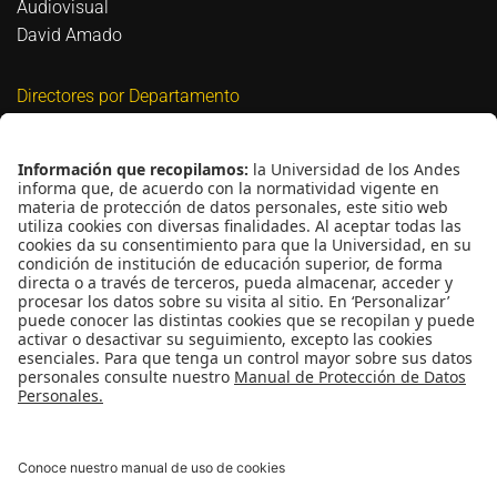
Audiovisual
David Amado
Directores por Departamento
Biomédica
David Bigio
Civil y Ambiental
Nicolás Estrada Mejía
Eléctrica y Electrónica
Guillermo Jiménez Estévez
Industrial
María Catalina Rodríguez
Mecánica
Juan Pablo Casas Rodríguez