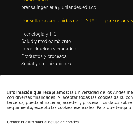
prensa.ingenieria@uniandes.edu.co
Consulta los contenidos de CONTACTO por sus áreas
Tecnología y TIC
Salud y medioambiente
Infraestructura y ciudades
Productos y procesos
Social y organizaciones
Universidad de los Andes | Vigilada Mineducación |
Universidad: Decreto 1297 del 30 de mayo de 1964 |
jurídica: Resolución 28 del 23 de febrero de 1949 Minj
© - Derechos Reservados Universidad de los Andes