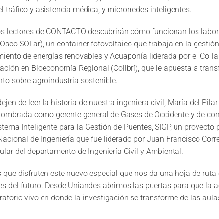
el tráfico y asistencia médica, y microrredes inteligentes.
s lectores de CONTACTO descubrirán cómo funcionan los labor
Osco SOLar), un container fotovoltaico que trabaja en la gestión
ento de energías renovables y Acuaponía liderada por
el Co-l
gación en Bioeconomía Regional (Colibrí), que le apuesta a transf
to sobre agroindustria sostenible.
en de leer la historia de nuestra ingeniera civil, María del Pila
nombrada como gerente general de Gases de Occidente y de co
istema Inteligente para la Gestión de Puentes, SIGP, un proyecto
Nacional de Ingeniería que fue liderado por Juan Francisco Corre
tular del departamento de Ingeniería Civil y Ambiental.
que disfruten este nuevo especial que nos da una hoja de ruta 
es del futuro. Desde Uniandes abrimos las puertas para que la
ratorio vivo en donde la investigación se transforme de las aula