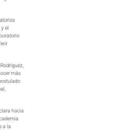
atorios
 y el
aboratorio
erir
r Rodríguez,
nocer más
 postulado
al,
clara hacia
 academia
s a la