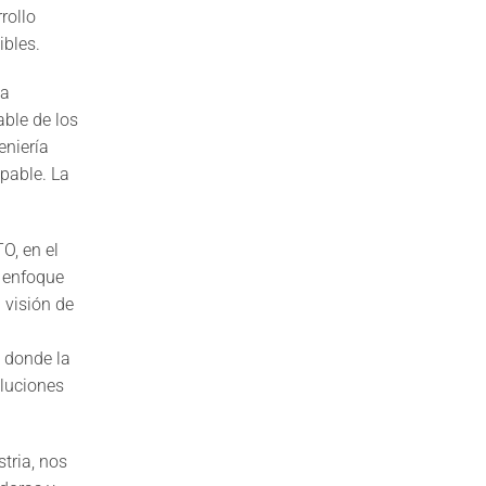
rollo
ibles.
ia
ble de los
eniería
lpable. La
O, en el
enfoque
 visión de
n donde la
oluciones
tria, nos