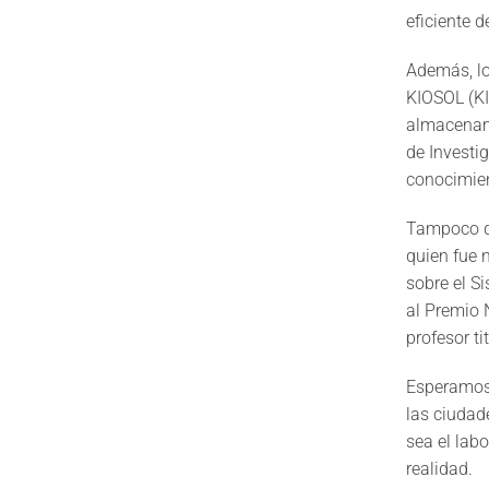
eficiente d
Además, lo
KIOSOL (KI
almacenami
de Investi
conocimien
Tampoco dej
quien fue 
sobre el S
al Premio 
profesor ti
Esperamos 
las ciudad
sea el labo
realidad.