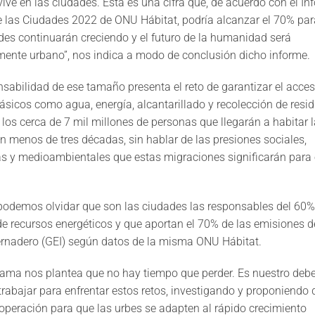
vive en las ciudades. Esta es una cifra que, de acuerdo con el In
 las Ciudades 2022 de ONU Hábitat, podría alcanzar el 70% par
des continuarán creciendo y el futuro de la humanidad será
ente urbano”, nos indica a modo de conclusión dicho informe.
sabilidad de ese tamaño presenta el reto de garantizar el acce
básicos como agua, energía, alcantarillado y recolección de resid
a los cerca de 7 mil millones de personas que llegarán a habitar 
n menos de tres décadas, sin hablar de las presiones sociales,
 y medioambientales que estas migraciones significarán para 
demos olvidar que son las ciudades las responsables del 60%
 recursos energéticos y que aportan el 70% de las emisiones 
ernadero (GEI) según datos de la misma ONU Hábitat.
ama nos plantea que no hay tiempo que perder. Es nuestro debe
 trabajar para enfrentar estos retos, investigando y proponiendo 
peración para que las urbes se adapten al rápido crecimiento