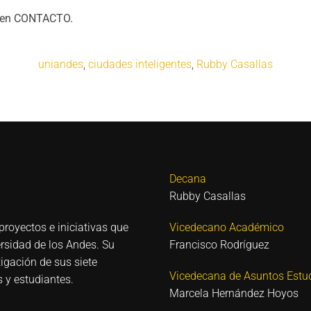
 en
CONTACTO.
uniandes
,
ciudades inteligentes
,
Rubby Casallas
Decana
Rubby Casallas
proyectos e iniciativas que
Vicedecano Académico
ersidad de los Andes. Su
Francisco Rodríguez
igación de sus siete
Vicedecana de Asuntos Estud
 y estudiantes.
Marcela Hernández Hoyos