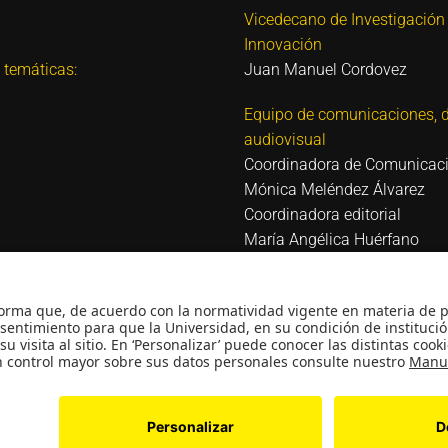
Vicedecano de Investigación
Innovación
 temáticas:
Juan Manuel Cordovez
Equipo de comunicaciones, d
audiovisual
Coordinadora de Comunicac
Mónica Meléndez Álvarez
Coordinadora editorial
María Angélica Huérfano
Diseñadora
Angélica Guerra
 Reconocimiento como
Audiovisual
 Reconocimiento personería
David Amado
usticia