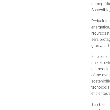
demográfic
Sostenible
Reducir la
energética
recursos n
será prota
gran aliad
Este es el
que expert
de modelaj
cómo avanz
sostenibil
tecnología 
eficientes
También in