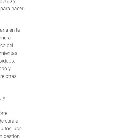
adoras y
a para hacer
aria en la
imera
rco del
amientas
esiduos,
ado y
re otras
s y
orte
de cara a
dultos; uso
n gestión