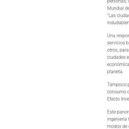
personas, 
Mundial de
“Las ciuda
indudablem
Una respon
servicios 
otros, par
ciudades e
económicas
planeta.
Tampoco po
consumo de
Efecto Inv
Este panor
ingeniería
modos de o