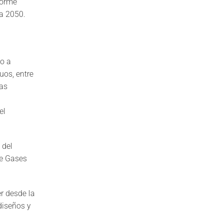
forme
a 2050.
so a
uos, entre
las
el
 del
de Gases
r desde la
diseños y