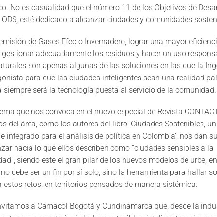
o. No es casualidad que el número 11 de los Objetivos de Desar
, ODS, esté dedicado a alcanzar ciudades y comunidades sosten
 emisión de Gases Efecto Invernadero, lograr una mayor eficienc
, gestionar adecuadamente los residuos y hacer un uso responsa
aturales son apenas algunas de las soluciones en las que la Ing
gonista para que las ciudades inteligentes sean una realidad pa
a siempre será la tecnología puesta al servicio de la comunidad.
 tema que nos convoca en el nuevo especial de Revista CONTACT
os del área, como los autores del libro ‘Ciudades Sostenibles, un
e integrado para el análisis de política en Colombia’, nos dan su
ar hacia lo que ellos describen como “ciudades sensibles a la
idad”, siendo este el gran pilar de los nuevos modelos de urbe, e
no debe ser un fin por sí solo, sino la herramienta para hallar s
 a estos retos, en territorios pensados de manera sistémica.
vitamos a Camacol Bogotá y Cundinamarca que, desde la indus