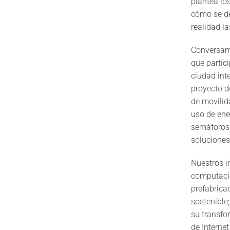
plantea lo
cómo se deb
realidad l
Conversamo
que partic
ciudad int
proyecto d
de movilida
uso de ene
semáforos 
soluciones
Nuestros i
computaci
prefabrica
sostenible;
su transfo
de Internet