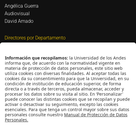
Angélica Guerra
Audiovisual
David Amado
Directores por Departamento
Biomédica
David Bigio
Civil y Ambiental
Nicolás Estrada Mejía
Eléctrica y Electrónica
Guillermo Jiménez Estévez
Industrial
María Catalina Rodríguez
Mecánica