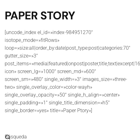
PAPER STORY
[uncode_index el_id=»index-984951270″
isotope_mode=»fitRows»
loop=»size:all|order_by:date|post_type:post|categories:70″
gutter_size=»3″
post_items=»media|featured|onpost|poster,title,text|excerpt|16
icon» screen_lg=»1000″ screen_md=»600″
screen_sm=»480″ single_width=»3″ images_size=»three-
two» single_overlay_color=»color-wayh»
single_overlay_opacity=»50″ single_h_align=»center»
single_padding=»1″ single_title_dimension=»h5″
single_border=»yes» title=»Paper Ptory»]