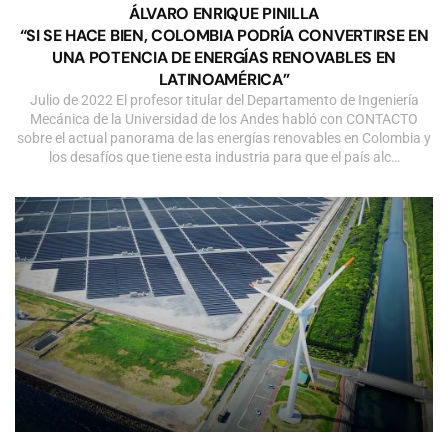
ÁLVARO ENRIQUE PINILLA
“SI SE HACE BIEN, COLOMBIA PODRÍA CONVERTIRSE EN
UNA POTENCIA DE ENERGÍAS RENOVABLES EN
LATINOAMÉRICA”
Julio de 2022 El profesor titular del Departamento de Ingeniería
Mecánica de la Universidad de los Andes habló con CONTACTO
sobre el actual panorama de las energías renovables en Colombia y
los desafíos que tiene esta industria para que el país alc…