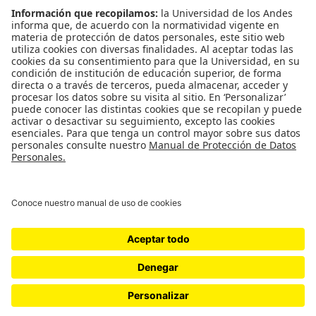
David Bigio
Civil y Ambiental
Nicolás Estrada Mejía
Eléctrica y Electrónica
Guillermo Jiménez Estévez
Industrial
María Catalina Rodríguez
Mecánica
Juan Pablo Casas Rodríguez
Química y de Alimentos
Diego Pradilla
Sistemas y Computación
Mario Sánchez Puccini