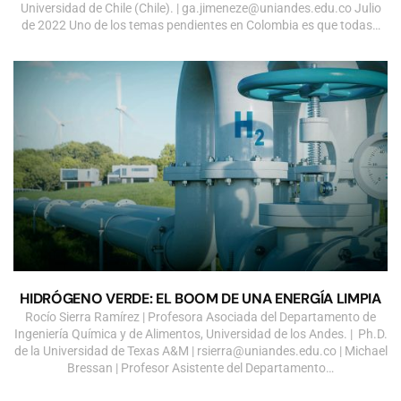
Universidad de Chile (Chile). |
ga.jimeneze@uniandes.edu.co
Julio
de 2022 Uno de los temas pendientes en Colombia es que todas…
HIDRÓGENO VERDE: EL BOOM DE UNA ENERGÍA LIMPIA
Rocío Sierra Ramírez | Profesora Asociada del Departamento de
Ingeniería Química y de Alimentos, Universidad de los Andes. | Ph.D.
de la Universidad de Texas A&M |
rsierra@uniandes.edu.co
| Michael
Bressan | Profesor Asistente del Departamento…