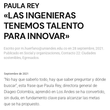
PAULA REY
«LAS INGENIERAS
TENEMOS TALENTO
PARA INNOVAR»
Escrito por
m.huerfano@uniandes.edu.co
en
28 septiembre, 2021
.
Publicado en
Social y organizaciones
,
Contacto 22: Ciudades
sostenibles
,
Egresados
.
Septiembre de 2021
“No hay que saberlo todo, hay que saber preguntar y dónde
buscar”, esta frase que Paula Rey, directora general de
Diageo Colombia, aprendió en Los Andes se ha convertido,
sin duda, en fundamento clave para alcanzar las metas
que se ha propuesto.