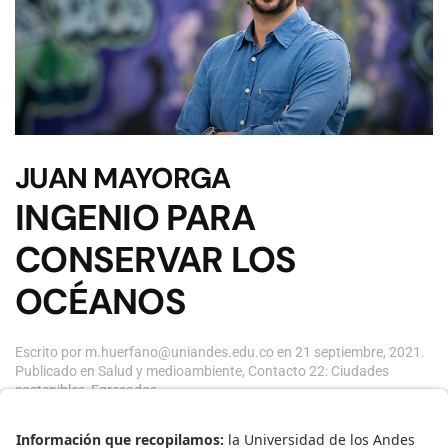
JUAN MAYORGA
INGENIO PARA
CONSERVAR LOS
OCÉANOS
Escrito por
m.huerfano@uniandes.edu.co
en
21 septiembre, 2021
.
Publicado en
Salud y medioambiente
,
Contacto 22: Ciudades
sostenibles
,
Egresados
.