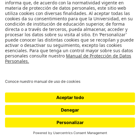
Septiembre de 2021
Desde 2015, cuando se vinculó al equipo de
Pristine Seas
–
la iniciativa de conservación marina más importante de
National Geographic– Juan Sebastián ha contribuido a la
protección de área marinas en todos los océanos del
planeta, desde el Ártico hasta el Antártico, explorando y
estudiando los lugares más salvajes y trabajando con
gobiernos y comunidades para garantizar su protección.
Su primera inmersión
Más que un trabajo, su vida en el mar es una vocación
reforzada con el pasar de los años. Su fascinación por los
océanos apareció en la niñez como una manera de
aterrizar una profunda afición por los dinosaurios. “Además
de coleccionar la revista National Geographic, con mi papá
solíamos ver los documentales y un día vimos un especial
en el que narraban que los tiburones habitan el mar desde