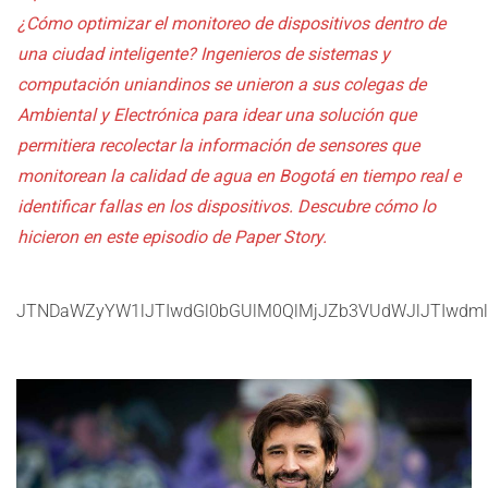
¿Cómo optimizar el monitoreo de dispositivos dentro de
una ciudad inteligente? Ingenieros de sistemas y
computación uniandinos se unieron a sus colegas de
Ambiental y Electrónica para idear una solución que
permitiera recolectar la información de sensores que
monitorean la calidad de agua en Bogotá en tiempo real e
identificar fallas en los dispositivos. Descubre cómo lo
hicieron en este episodio de Paper Story.
JTNDaWZyYW1lJTIwdGl0bGUlM0QlMjJZb3VUdWJlJTIwdm