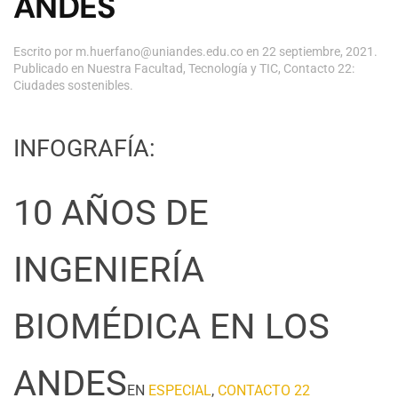
ANDES
Escrito por
m.huerfano@uniandes.edu.co
en
22 septiembre, 2021
.
Publicado en
Nuestra Facultad
,
Tecnología y TIC
,
Contacto 22:
Ciudades sostenibles
.
INFOGRAFÍA:
10 AÑOS DE
INGENIERÍA
BIOMÉDICA EN LOS
ANDES
EN
ESPECIAL
,
CONTACTO 22