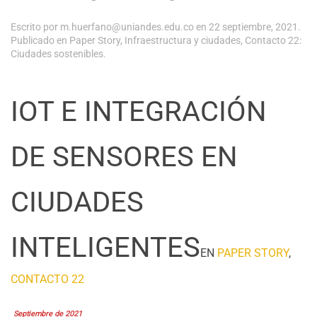
Escrito por
m.huerfano@uniandes.edu.co
en
22 septiembre, 2021
.
Publicado en
Paper Story
,
Infraestructura y ciudades
,
Contacto 22:
Ciudades sostenibles
.
IOT E INTEGRACIÓN
DE SENSORES EN
CIUDADES
INTELIGENTES
EN
PAPER STORY
,
CONTACTO 22
Septiembre de 2021