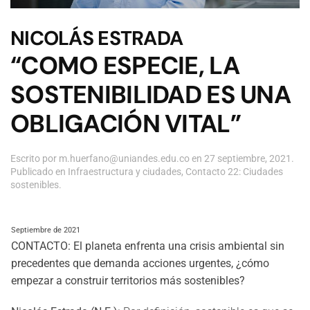
NICOLÁS ESTRADA
“COMO ESPECIE, LA
SOSTENIBILIDAD ES UNA
OBLIGACIÓN VITAL”
Escrito por
m.huerfano@uniandes.edu.co
en
27 septiembre, 2021
.
Publicado en
Infraestructura y ciudades
,
Contacto 22: Ciudades
sostenibles
.
Septiembre de 2021
CONTACTO: El planeta enfrenta una crisis ambiental sin
precedentes que demanda acciones urgentes, ¿cómo
empezar a construir territorios más sostenibles?