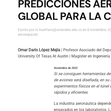
PREDICCIONES AE
GLOBAL PARA LA 
Escrito por
m.huerfano@uniandes.edu.co
en
8 noviembre, 2
aeroespacial
.
Omar Darío López Mejía
| Profesor Asociado del Dep
University Of Texas At Austin |
Magíster en Ingenierí
Noviembre de 2022
Si se consiguen herramientas de 
de aviones será diseñada, en su
experimentos físicos en el túne
rápidos y eficientes.
La industria aeronáutica depende
ensayados en los laboratorios. L