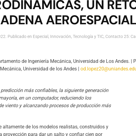
RODINÁMICAS, UN RET
CADENA AEROESPACIA
022
. Publicado en
Especial
,
Innovación
,
Tecnología y TIC
,
Contacto 25: C
artamento de Ingeniería Mecánica,
Universidad de Los Andes.
| 
a Mecánica, Universidad de los Andes
|
od.lopez20@uniandes.ed
predicción más confiables, la siguiente generación
 mayoría, en un computador, reduciendo los
l de viento y alcanzando procesos de producción más
 altamente de los modelos realistas, construidos y
a proyección para dar un salto y confiar cien por