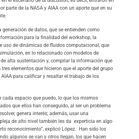
en el escenario de la discusión, es decir, entraron en
 por parte de la NASA y AIAA con un aporte que en su
nte.
la generación de datos, que se entienden como
nformación para la finalidad del workshop, la
e uso de dinámicas de fluidos computacional, que
 simulación, en lo relacionado con modelos de
 de alta sustentación y, compilar la información que
s tres elementos que hicieron que el aporte del grupo
IAA para calificar y resaltar el trabajo de los
n cada espacio que puedo, lo que los mismos
tados que ellos han conseguido, al ser un problema
esolver, genera interés; además, usar una
eja de alto nivel también les da experticia en algo
erto reconocimiento”, explicó López.
Han sido los
ndo algunos se van y otros llegan, los que hacen