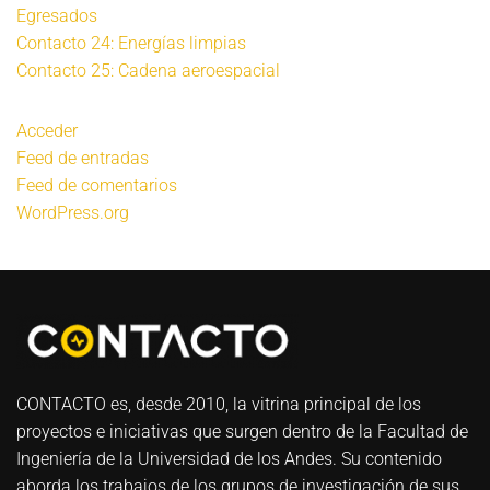
Egresados
Contacto 24: Energías limpias
Contacto 25: Cadena aeroespacial
Acceder
Feed de entradas
Feed de comentarios
WordPress.org
CONTACTO es, desde 2010, la vitrina principal de los
proyectos e iniciativas que surgen dentro de la Facultad de
Ingeniería de la Universidad de los Andes. Su contenido
aborda los trabajos de los grupos de investigación de sus