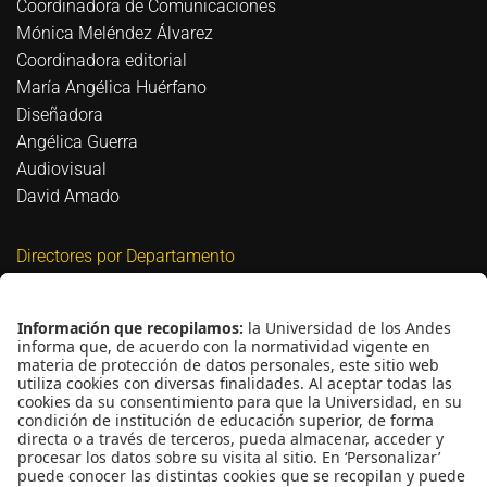
Coordinadora de Comunicaciones
Mónica Meléndez Álvarez
Coordinadora editorial
María Angélica Huérfano
Diseñadora
Angélica Guerra
Audiovisual
David Amado
Directores por Departamento
Biomédica
David Bigio
Civil y Ambiental
Nicolás Estrada Mejía
Eléctrica y Electrónica
Guillermo Jiménez Estévez