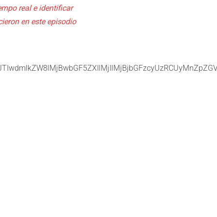
mpo real e identificar
cieron en este episodio
JTIwdmlkZW8lMjBwbGF5ZXIlMjIlMjBjbGFzcyUzRCUyMnZp