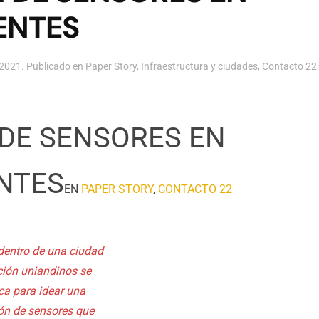
ENTES
 2021
. Publicado en
Paper Story
,
Infraestructura y ciudades
,
Contacto 22
 DE SENSORES EN
ENTES
EN
PAPER STORY
,
CONTACTO 22
dentro de una ciudad
ción uniandinos se
ca para idear una
ión de sensores que