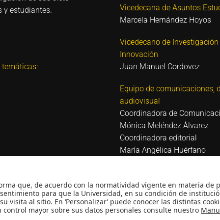
Vicedecana de Asuntos Estud
 y estudiantes.
Marcela Hernández Hoyos
Vicedecano de Investigación
Innovación
 temáticas:
Juan Manuel Cordovez
Equipo de comunicaciones, d
audiovisual
Coordinadora de Comunicac
Mónica Meléndez Álvarez
Coordinadora editorial
María Angélica Huérfano
Diseñadora
Angélica Guerra
 Reconocimiento como
Audiovisual
 Reconocimiento personería
David Amado
usticia