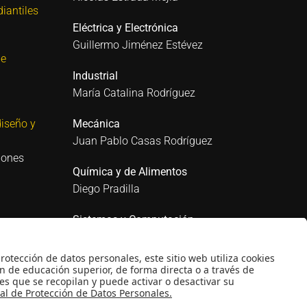
iantiles
Eléctrica y Electrónica
Guillermo Jiménez Estévez
 e
Industrial
María Catalina Rodríguez
iseño y
Mecánica
Juan Pablo Casas Rodríguez
iones
Química y de Alimentos
Diego Pradilla
Sistemas y Computación
Mario Sánchez Puccini