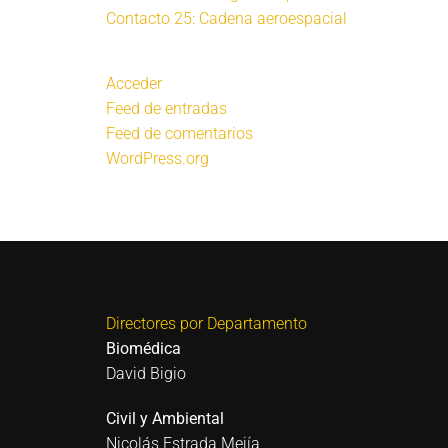
Contacto 25: Cadena aeroespacial
Acceder
Feed de entradas
Feed de comentarios
WordPress.org
Directores por Departamento
Biomédica
David Bigio
Civil y Ambiental
Nicolás Estrada Mejía