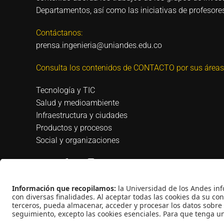
Departamentos, así como las iniciativas de profesores
Contáctanos:
prensa.ingenieria@uniandes.edu.co
Consulta los contenidos de CONTACTO por sus áreas
Tecnología y TIC
Salud y medioambiente
Infraestructura y ciudades
Productos y procesos
Social y organizaciones
Universidad de los Andes | Vigilada Mineducación |
Universidad: Decreto 1297 del 30 de mayo de 1964 |
jurídica: Resolución 28 del 23 de febrero de 1949 Minj