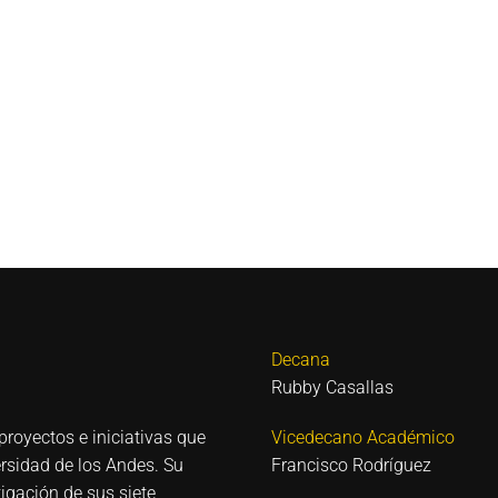
Decana
Rubby Casallas
proyectos e iniciativas que
Vicedecano Académico
ersidad de los Andes. Su
Francisco Rodríguez
igación de sus siete