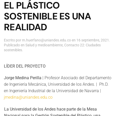
EL PLÁSTICO
SOSTENIBLE ES UNA
REALIDAD
Escrito por
m.huerfano@uniandes.edu.co
en
16 septiembre, 2021
.
Publicado en
Salud y medioambiente
,
Contacto 22: Ciudades
sostenibles
.
LÍDER DEL PROYECTO
Jorge Medina Perilla
| Profesor Asociado del Departamento
de Ingeniería Mecánica, Universidad de los Andes. | Ph.D.
en Ingeniería Industrial de la Universidad de Navarra |
jmedina@uniandes.edu.co
La Universidad de los Andes hace parte de la Mesa
Nacional para la Gestión Sostenible del Plástico, una