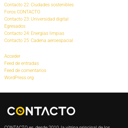
Contacto 22: Ciudades sostenibles
Foros CONTACTO
Contacto 23: Universidad digital
Egresados
Contacto 24: Energías limpias
Contacto 25: Cadena aeroespacial
Acceder
Feed de entradas
Feed de comentarios
WordPress.org
CONTACTO es, desde 2010, la vitrina principal de los