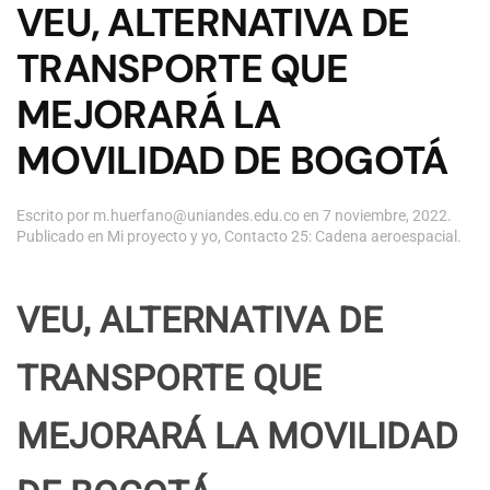
VEU, ALTERNATIVA DE
TRANSPORTE QUE
MEJORARÁ LA
MOVILIDAD DE BOGOTÁ
Escrito por
m.huerfano@uniandes.edu.co
en
7 noviembre, 2022
.
Publicado en
Mi proyecto y yo
,
Contacto 25: Cadena aeroespacial
.
VEU, ALTERNATIVA DE
TRANSPORTE QUE
MEJORARÁ LA MOVILIDAD