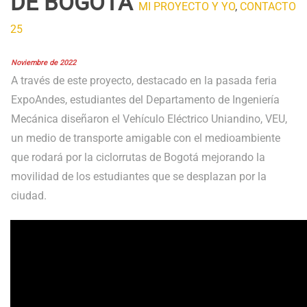
DE BOGOTÁ
MI PROYECTO Y YO
,
CONTACTO
25
Noviembre de 2022
A través de este proyecto, destacado en la pasada feria
ExpoAndes, estudiantes del Departamento de Ingeniería
Mecánica diseñaron el
Vehículo Eléctrico Uniandino, VEU,
un medio de transporte amigable con el medioambiente
que rodará por la ciclorrutas de Bogotá mejorando la
movilidad de los estudiantes que se desplazan por la
ciudad.