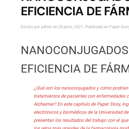
EFICIENCIA DE FÁ
Escrito por
admin
en
20 junio, 2021
. Publicado en
Paper Stor
NANOCONJUGADOS 
EFICIENCIA DE FÁR
¿Qué son los nanoconjugados y cómo podrían 
tratamientos de pacientes con enfermedades c
Alzheimer? En este capítulo de Paper Story, In
electrónicos y biomédicos de la Universidad d
presentan los resultados del trabajo con el qu
los retos más grandes de la farmacología mod