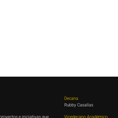
Decana
Rubby Casallas
proyectos e iniciativas que
Vicedecano Académico