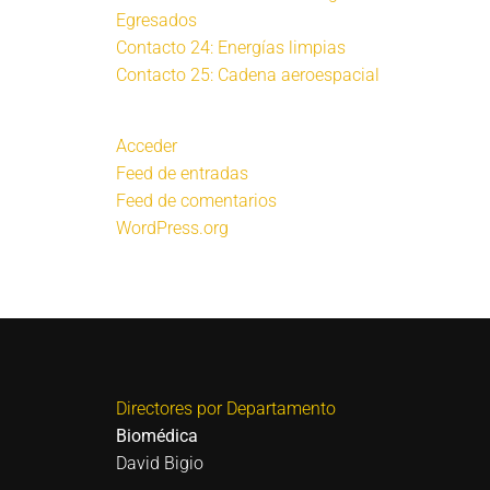
Egresados
Contacto 24: Energías limpias
Contacto 25: Cadena aeroespacial
Acceder
Feed de entradas
Feed de comentarios
WordPress.org
Directores por Departamento
Biomédica
David Bigio