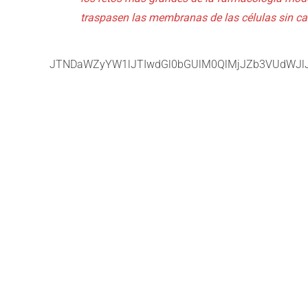
traspasen las membranas de las células sin ca
JTNDaWZyYW1lJTIwdGl0bGUlM0QlMjJZb3VUdWJl