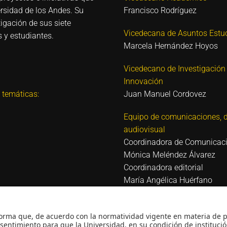
ersidad de los Andes. Su
Francisco Rodríguez
igación de sus siete
Vicedecana de Asuntos Estud
 y estudiantes.
Marcela Hernández Hoyos
Vicedecano de Investigación
Innovación
 temáticas:
Juan Manuel Cordovez
Equipo de comunicaciones, d
audiovisual
Coordinadora de Comunicac
Mónica Meléndez Álvarez
Coordinadora editorial
María Angélica Huérfano
Diseñadora
Angélica Guerra
 Reconocimiento como
Audiovisual
 Reconocimiento personería