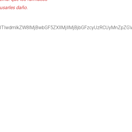
usarles daño.
JTIwdmlkZW8lMjBwbGF5ZXIlMjIlMjBjbGFzcyUzRCUyMnZp