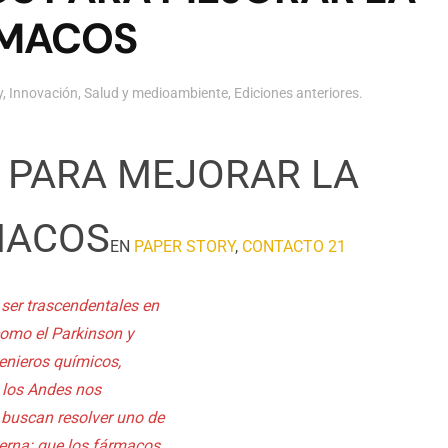
RMACOS
y
,
Innovación
,
Salud y medioambiente
,
Ediciones anteriores
.
PARA MEJORAR LA
MACOS
EN
PAPER STORY
,
CONTACTO 21
ser trascendentales en
omo el Parkinson y
genieros químicos,
e los Andes nos
e buscan resolver uno de
erna: que los fármacos