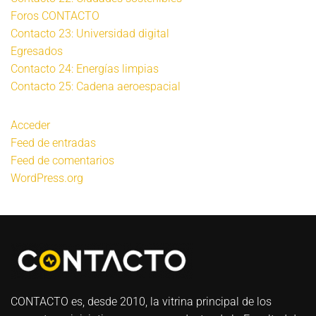
Foros CONTACTO
Contacto 23: Universidad digital
Egresados
Contacto 24: Energías limpias
Contacto 25: Cadena aeroespacial
Acceder
Feed de entradas
Feed de comentarios
WordPress.org
CONTACTO es, desde 2010, la vitrina principal de los