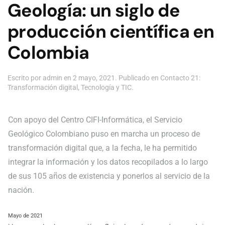
Geología: un siglo de
producción científica en
Colombia
Escrito por
admin
en
2 mayo, 2021
. Publicado en
Contacto 21:
Transformación digital
,
Tecnología y TIC
.
Con apoyo del Centro CIFI-Informática, el Servicio
Geológico Colombiano puso en marcha un proceso de
transformación digital que, a la fecha, le ha permitido
integrar la información y los datos recopilados a lo largo
de sus 105 años de existencia y ponerlos al servicio de la
nación.
Mayo de 2021