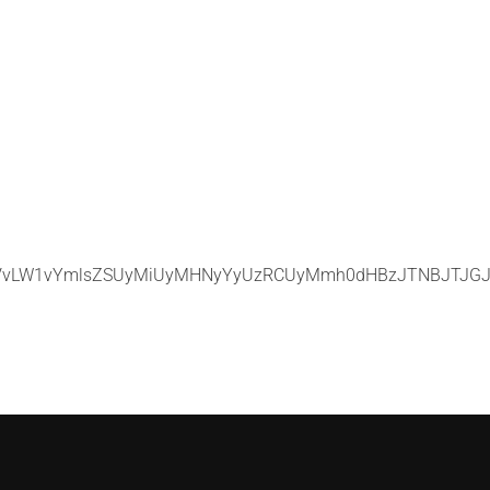
GVvLW1vYmlsZSUyMiUyMHNyYyUzRCUyMmh0dHBzJTNBJTJGJ