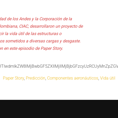
dad de los Andes y la Corporación de la
lombiana, CIAC, desarrollaron un proyecto de
r la vida útil de las estructuras o
s sometidos a diversas cargas y desgaste.
n en este episodio de Paper Story.
JTIwdmlkZW8lMjBwbGF5ZXIlMjIlMjBjbGFzcyUzRCUyMnZpZ
Paper Story
,
Predicción
,
Componentes aeronáuticos
,
Vida útil