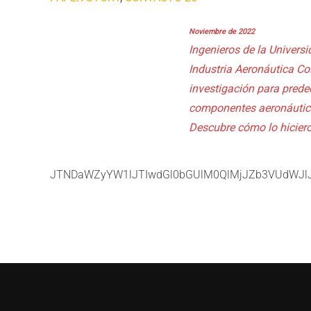
Noviembre de 2022
Ingenieros de la Universi
Industria Aeronáutica Co
investigación para predeci
componentes aeronáutico
Descubre cómo lo hiciero
JTNDaWZyYW1lJTIwdGl0bGUlM0QlMjJZb3VUdWJl