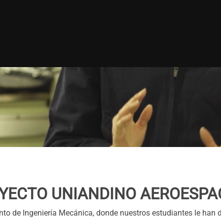
OYECTO UNIANDINO AEROESPA
to de Ingeniería Mecánica, donde nuestros estudiantes le han 